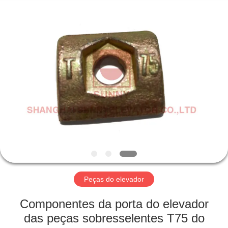
SHANGHAI
SUNNY
ELEVATOR
CO.,LTD.
All
Rights
Reserved.
CASA
PRODUTOS
VÍDEOS
SOBRE
NÓS
Peças do elevador
EXCURSÃO
Componentes da porta do elevador
DA
das peças sobresselentes T75 do