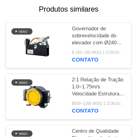
DO
Produtos similares
SITE
Governador de
PRIVACY
sobrevelocidade do
POLICY
elevador com Ø240
mm de diâmetro da
$ 150~185 MOQ:1 CONJUNTO
lâmina 1000~2000N
CONTATO
Força de puxagem da
corda e ≤ 110m de
altura de elevação
2:1 Relação de Tração
1.0~1.75m/s
Velocidade Estrutura
Compacta Peças de
$500~1200 MOQ:1 CONJUNTO
Reposição para Motor
CONTATO
de Elevador Sem
Engrenagem
Centro de Qualidade