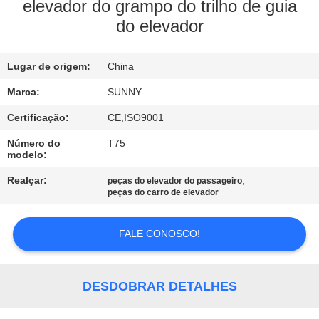
FÁBRICA
elevador do grampo do trilho de guia
do elevador
CONTROLE
Lugar de origem:
China
DA
QUALIDADE
Marca:
SUNNY
Certificação:
CE,ISO9001
CONTACTE-
Número do
T75
modelo:
NOS
Realçar:
,
peças do elevador do passageiro
peças do carro de elevador
PEÇA
UMAS
FALE CONOSCO!
CITAÇÕES
DESDOBRAR DETALHES
MAPA