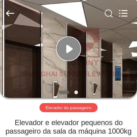
SHANGHAI
SUNNY
ELEVATOR
CO.,LTD.
All
Rights
Reserved.
CASA
PRODUTOS
VÍDEOS
SOBRE
NÓS
Elevador do passageiro
EXCURSÃO
Elevador e elevador pequenos do
DA
passageiro da sala da máquina 1000kg