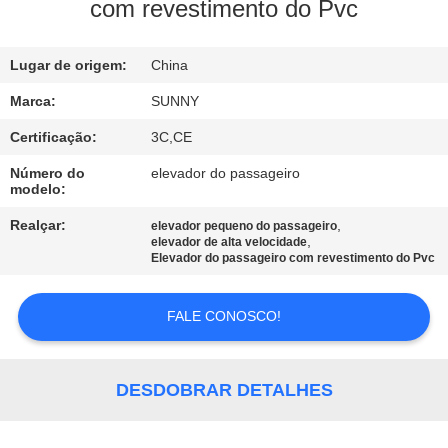
FÁBRICA
com revestimento do Pvc
CONTROLE
Lugar de origem:
China
DA
Marca:
SUNNY
QUALIDADE
Certificação:
3C,CE
Número do
elevador do passageiro
modelo:
CONTACTE-
NOS
Realçar:
,
elevador pequeno do passageiro
,
elevador de alta velocidade
Elevador do passageiro com revestimento do Pvc
PEÇA
FALE CONOSCO!
UMAS
CITAÇÕES
DESDOBRAR DETALHES
MAPA