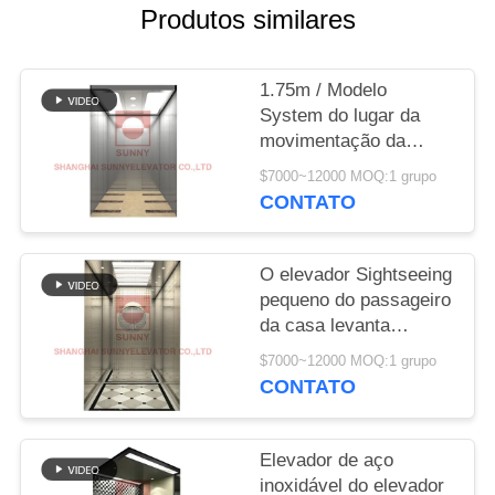
DO
Produtos similares
SITE
1.75m / Modelo
PRIVACY
System do lugar da
movimentação da
POLICY
velocidade do elevador
$7000~12000 MOQ:1 grupo
do elevador do
CONTATO
passageiro de S
O elevador Sightseeing
pequeno do passageiro
da casa levanta
elevadores de vidro
$7000~12000 MOQ:1 grupo
panorâmicos
CONTATO
Elevador de aço
inoxidável do elevador