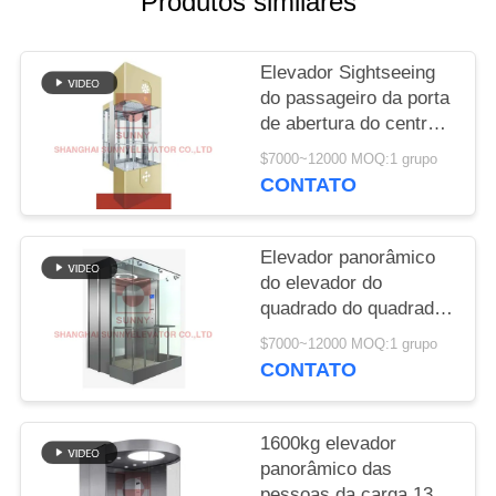
Produtos similares
DO
SITE
Elevador Sightseeing
do passageiro da porta
PRIVACY
de abertura do centro
POLICY
de aço inoxidável
$7000~12000 MOQ:1 grupo
CONTATO
Elevador panorâmico
do elevador do
quadrado do quadrado
2000kg 1.75m/S do CE
$7000~12000 MOQ:1 grupo
para o supermercado
CONTATO
1600kg elevador
panorâmico das
pessoas da carga 13