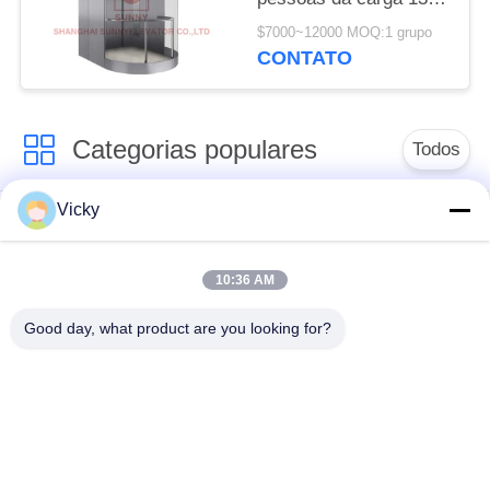
com o cabelo longo de
$7000~12000 MOQ:1 grupo
aço inoxidável
CONTATO
Categorias populares
Todos
Vicky
elevador do
Sala da máquina
passageiro
menos elevador
10:36 AM
Elevador panorâmico
elevador de frete
Good day, what product are you looking for?
Elevadores home
Elevador do hospital
residenciais
Elevador do
escada rolante do