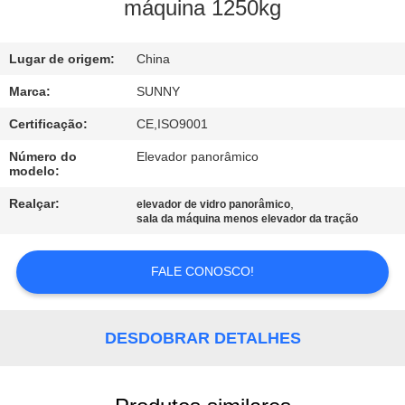
FÁBRICA
máquina 1250kg
CONTROLE
Lugar de origem:
China
DA
Marca:
SUNNY
QUALIDADE
Certificação:
CE,ISO9001
Número do
Elevador panorâmico
modelo:
CONTACTE-
NOS
Realçar:
,
elevador de vidro panorâmico
sala da máquina menos elevador da tração
PEÇA
FALE CONOSCO!
UMAS
CITAÇÕES
DESDOBRAR DETALHES
MAPA