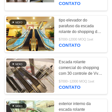
FÁBRICA
graus para shoppings
CONTATO
CONTROLE
tipo elevador do
108
DA
parafuso da escada
Elevador
rolante do shopping da
QUALIDADE
cascata 0.5m do metro 2
panorâmico
$7000-12000 MOQ:1set
de 1000mm
CONTATO
CONTACTE-
NOS
Escada rolante
comercial do shopping
PEÇA
com 30 controle de Vvvf
114
da largura da etapa do
UMAS
$7000~12000 MOQ:1set
grau 1000mm
CONTATO
CITAÇÕES
elevador de frete
exterior interno da
MAPA
escada rolante