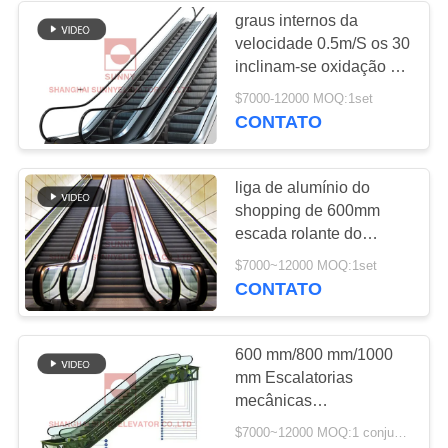
graus internos da
velocidade 0.5m/S os 30
58
inclinam-se oxidação de
Elevador do
Anfi da escada rolante
$7000-12000 MOQ:1set
do shopping
CONTATO
automóvel
liga de alumínio do
shopping de 600mm
escada rolante do
passageiro de 35 graus
81
$7000~12000 MOQ:1set
CONTATO
escada rolante do
shopping
600 mm/800 mm/1000
mm Escalatorias
mecânicas
personalizadas para o
$7000~12000 MOQ:1 conjunto
exterior Passeios