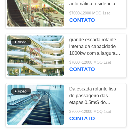
DO
automática residencial
SITE
da balaustrada 600mm
$7000-12000 MOQ:1set
do metro 4500p
CONTATO
200
PRIVACY
Elevadores home
POLICY
grande escada rolante
residenciais
interna da capacidade
1000kw com a largura
da etapa de 1000mm de
$7000~12000 MOQ:1set
grande resistência
CONTATO
65
Da escada rolante lisa
do passageiro das
Elevador do hospital
etapas 0.5m/S do
shopping 3/4 escada
$7000~12000 MOQ:1set
rolante interna
CONTATO