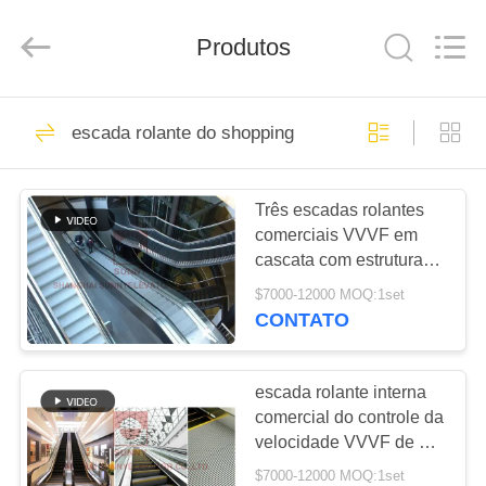
SHANGHAI
SUNNY
ELEVATOR
Produtos
CO.,LTD.
All
Rights
Reserved.
CASA
186
escada rolante do shopping
elevador do
PRODUTOS
passageiro
Três escadas rolantes
comerciais VVVF em
VÍDEOS
cascata com estrutura
de aço inoxidável 304 e
$7000-12000 MOQ:1set
velocidade de 0,5 m/s
SOBRE
CONTATO
118
NÓS
Sala da máquina
escada rolante interna
EXCURSÃO
comercial do controle da
menos elevador
velocidade VVVF de 0,5
DA
m/S com ângulo de 30
$7000-12000 MOQ:1set