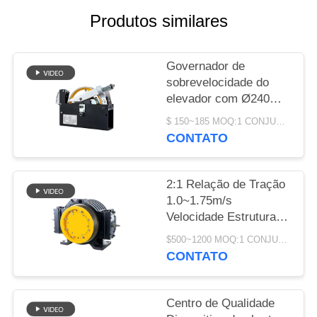
DO
Produtos similares
SITE
Governador de
PRIVACY
sobrevelocidade do
POLICY
elevador com Ø240
mm de diâmetro da
$ 150~185 MOQ:1 CONJUNTO
lâmina 1000~2000N
CONTATO
Força de puxagem da
corda e ≤ 110m de
altura de elevação
2:1 Relação de Tração
1.0~1.75m/s
Velocidade Estrutura
Compacta Peças de
$500~1200 MOQ:1 CONJUNTO
Reposição para Motor
CONTATO
de Elevador Sem
Engrenagem
Centro de Qualidade