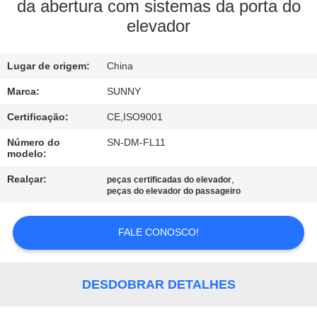
FÁBRICA
da abertura com sistemas da porta do
elevador
CONTROLE
Lugar de origem:
China
DA
QUALIDADE
Marca:
SUNNY
Certificação:
CE,ISO9001
CONTACTE-
Número do
SN-DM-FL11
modelo:
NOS
Realçar:
,
peças certificadas do elevador
peças do elevador do passageiro
PEÇA
UMAS
FALE CONOSCO!
CITAÇÕES
DESDOBRAR DETALHES
MAPA