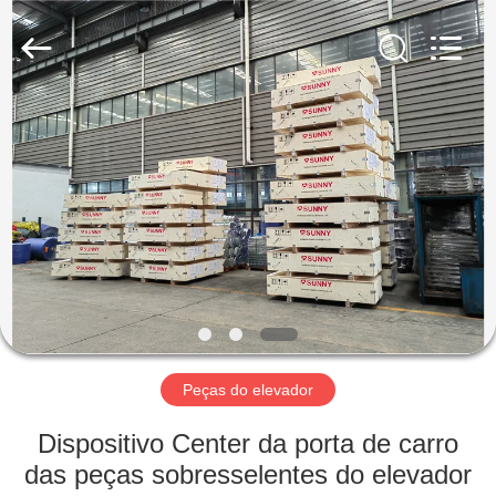
SHANGHAI
SUNNY
ELEVATOR
CO.,LTD.
All
Rights
Reserved.
CASA
PRODUTOS
VÍDEOS
SOBRE
NÓS
Peças do elevador
EXCURSÃO
Dispositivo Center da porta de carro
DA
das peças sobresselentes do elevador